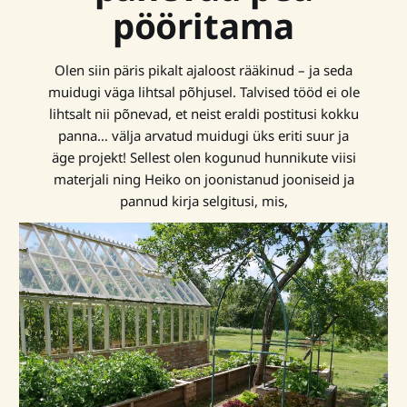
pööritama
Olen siin päris pikalt ajaloost rääkinud – ja seda
muidugi väga lihtsal põhjusel. Talvised tööd ei ole
lihtsalt nii põnevad, et neist eraldi postitusi kokku
panna… välja arvatud muidugi üks eriti suur ja
äge projekt! Sellest olen kogunud hunnikute viisi
materjali ning Heiko on joonistanud jooniseid ja
pannud kirja selgitusi, mis,