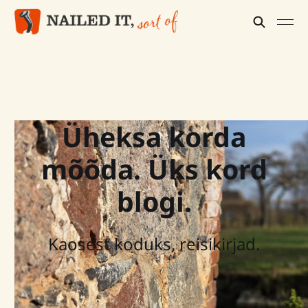
Üheksa korda
mõõda. Üks kord
blogi.
Kaosest koduks, reisikirjad.