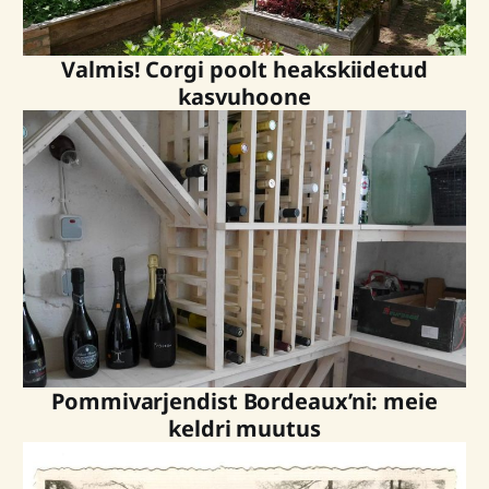
Valmis! Corgi poolt heakskiidetud
kasvuhoone
Pommivarjendist Bordeaux’ni: meie
keldri muutus